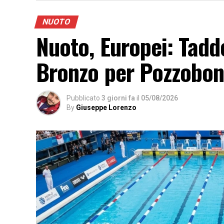
NUOTO
Nuoto, Europei: Tadd
Bronzo per Pozzobo
Pubblicato
3 giorni fa
il
05/08/2026
By
Giuseppe Lorenzo