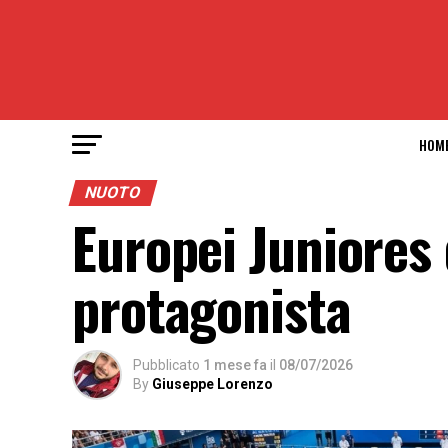
HOM
NUOTO
Europei Juniores d
protagonista
Pubblicato
1 mese fa
il
08/07/2026
By
Giuseppe Lorenzo