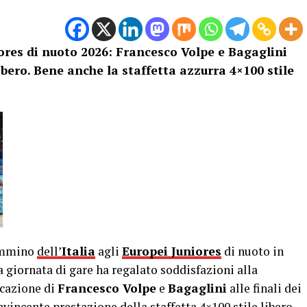
ores di nuoto 2026: Francesco Volpe e Bagaglini
libero. Bene anche la staffetta azzurra 4×100 stile
cammino
dell’
Italia
agli
Europei Juniores
di nuoto in
 giornata di gare ha regalato soddisfazioni alla
icazione di
Francesco Volpe
e
Bagaglini
alle finali dei
onvincente prestazione della staffetta 4×100 stile libero