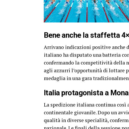
Bene anche la staffetta 4×
Arrivano indicazioni positive anche da
italiano ha disputato una batteria con
confermando la competitività della na
agli azzurri l’opportunità di lottare 
medaglia in una gara tradizionalment
Italia protagonista a Mona
La spedizione italiana continua così a
continentale giovanile. Dopo un avvi
qualità in diverse specialità, conf
nazionale. Le finali della sessione 