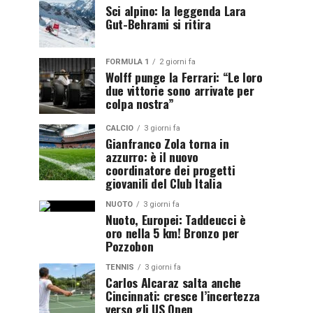
Sci alpino: la leggenda Lara
Gut-Behrami si ritira
FORMULA 1
2 giorni fa
Wolff punge la Ferrari: “Le loro
due vittorie sono arrivate per
colpa nostra”
CALCIO
3 giorni fa
Gianfranco Zola torna in
azzurro: è il nuovo
coordinatore dei progetti
giovanili del Club Italia
NUOTO
3 giorni fa
Nuoto, Europei: Taddeucci è
oro nella 5 km! Bronzo per
Pozzobon
TENNIS
3 giorni fa
Carlos Alcaraz salta anche
Cincinnati: cresce l’incertezza
verso gli US Open