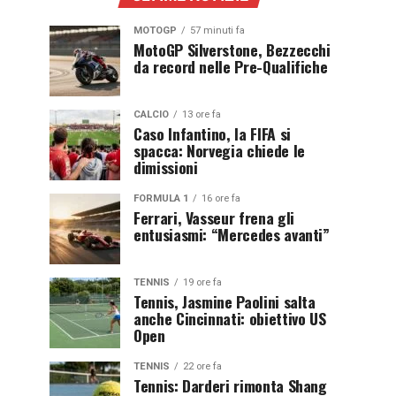
MOTOGP
57 minuti fa
MotoGP Silverstone, Bezzecchi
da record nelle Pre-Qualifiche
CALCIO
13 ore fa
Caso Infantino, la FIFA si
spacca: Norvegia chiede le
dimissioni
FORMULA 1
16 ore fa
Ferrari, Vasseur frena gli
entusiasmi: “Mercedes avanti”
TENNIS
19 ore fa
Tennis, Jasmine Paolini salta
anche Cincinnati: obiettivo US
Open
TENNIS
22 ore fa
Tennis: Darderi rimonta Shang