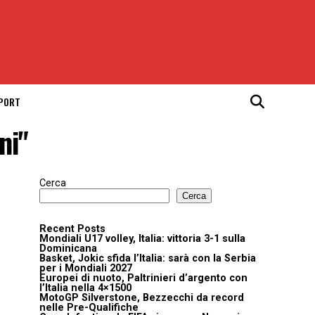
SPORT
ni"
Cerca
Cerca
Recent Posts
Mondiali U17 volley, Italia: vittoria 3-1 sulla
Dominicana
Basket, Jokic sfida l’Italia: sarà con la Serbia
per i Mondiali 2027
Europei di nuoto, Paltrinieri d’argento con
l’Italia nella 4×1500
MotoGP Silverstone, Bezzecchi da record
nelle Pre-Qualifiche