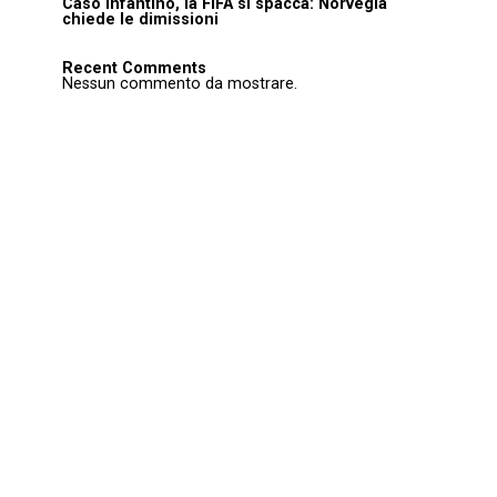
Caso Infantino, la FIFA si spacca: Norvegia
chiede le dimissioni
Recent Comments
Nessun commento da mostrare.