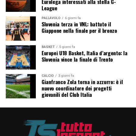
Eurolega interessati alla stella G-
quindi a rappresentare un tassello fondamentale del
League
progetto tecnico e sportivo della casa austriaca, con
l’obiettivo di alimentare il futuro della squadra
PALLAVOLO
6 giorni fa
Slovenia terza in VNL: battuto il
principale e restare protagonista nel Mondiale di
Giappone nella finale per il bronzo
Formula 1.
BASKET
5 giorni fa
Europei U18 Basket, Italia d’argento: la
Slovenia vince la finale di Trento
CALCIO
3 giorni fa
Gianfranco Zola torna in azzurro: è il
nuovo coordinatore dei progetti
giovanili del Club Italia