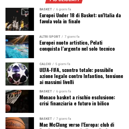
entrare nel massimo campionato automobilistico.
BASKET
6 giorni fa
Europei Under 18 di Basket: un’Italia da
Ferrari resta il team con il valore più alto
favola vola in finale
in Formula 1
ALTRI SPORT
7 giorni fa
Europei nuoto artistico, Pelati
Secondo
le più recenti valutazioni economiche
del
conquista l’argento nel solo tecnico
settore, la Ferrari si conferma il marchio con il maggiore
valore in Formula 1, stimato in circa 6,4 miliardi di
dollari. Alle spalle della Scuderia di Maranello figurano
CALCIO
5 giorni fa
UEFA-FIFA, scontro totale: possibile
Mercedes e McLaren, mentre Red Bull occupa la quarta
azione legale contro Infantino, tensione
posizione. Racing Bulls si colloca invece nella fascia
ai massimi livelli
immediatamente successiva, davanti ad altre realtà
storiche del paddock, confermando quanto il valore
BASKET
6 giorni fa
Monaco basket a rischio esclusione:
commerciale delle squadre di Formula 1 sia cresciuto
crisi finanziaria e futuro in bilico
negli ultimi anni. Il rifiuto della maxi-offerta da 3
miliardi di dollari dimostra come, per Red Bull, il valore
strategico di Racing Bulls vada ben oltre qualsiasi
BASKET
7 giorni fa
Mac McClung verso l’Europa: club di
proposta economica. La scuderia satellite continuerà