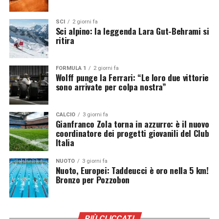
SCI
2 giorni fa
Sci alpino: la leggenda Lara Gut-Behrami si
ritira
Foto di
Philip Myrtorp
su
Unsplash
Non è il primo tentativo di acquisizione
FORMULA 1
2 giorni fa
Wolff punge la Ferrari: “Le loro due vittorie
sono arrivate per colpa nostra”
L’interesse degli investitori verso Racing Bulls non
rappresenta una novità. Già nella passata stagione
erano arrivate offerte vicine ai 2 miliardi di dollari,
CALCIO
3 giorni fa
Gianfranco Zola torna in azzurro: è il nuovo
anch’esse respinte senza esitazione. L’attrattiva della
coordinatore dei progetti giovanili del Club
squadra deriva anche dalla difficoltà di entrare nel
Italia
campionato mondiale di Formula 1 con una nuova
struttura. Costruire un team competitivo richiede
NUOTO
3 giorni fa
Nuoto, Europei: Taddeucci è oro nella 5 km!
investimenti enormi, tempi lunghi e competenze
Bronzo per Pozzobon
altamente specializzate, come dimostra il complesso
percorso affrontato dalle nuove realtà che si affacciano
al Circus. Acquisire una squadra già presente in griglia
rappresenterebbe quindi la strada più rapida per
PIÙ CLICCATI