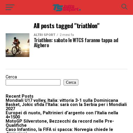
All posts tagged "triathlon"
ALTRI SPORT
2 mesi fa
Triathlon: sabato le WTCS faranno tappa ad
Alghero
Cerca
Cerca
Recent Posts
Mondiali U17 volley, Italia: vittoria 3-1 sulla Dominicana
Basket, Jokic sfida l’Italia: sarà con la Serbia per i Mondiali
2027
Europei di nuoto, Paltrinieri d’argento con l’Italia nella
4×1500
MotoGP Silverstone, Bezzecchi da record nelle Pre-
Qualifiche
Caso Infantino, la FIFA si spacca: Norvegia chiede le