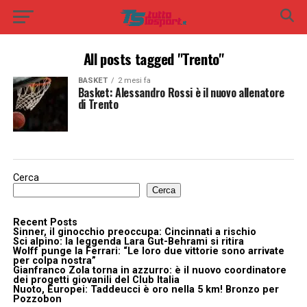
All posts tagged "Trento"
BASKET
2 mesi fa
Basket: Alessandro Rossi è il nuovo allenatore
di Trento
Cerca
Cerca
Recent Posts
Sinner, il ginocchio preoccupa: Cincinnati a rischio
Sci alpino: la leggenda Lara Gut-Behrami si ritira
Wolff punge la Ferrari: “Le loro due vittorie sono arrivate
per colpa nostra”
Gianfranco Zola torna in azzurro: è il nuovo coordinatore
dei progetti giovanili del Club Italia
Nuoto, Europei: Taddeucci è oro nella 5 km! Bronzo per
Pozzobon