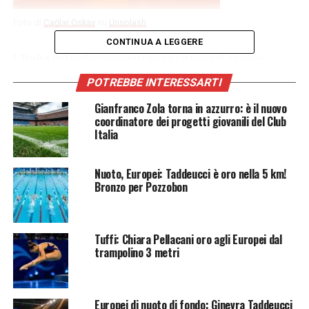
Foto di
Çağlar Oskay
su
Unsplash
CONTINUA A LEGGERE
L’
Italia
del volley
conquista una vittoria di grande
valore nella
Volleyball Nations League
maschile,
POTREBBE INTERESSARTI
imponendosi per 3-1 sulla
Slovenia
davanti al pubblico
di Lubiana. Dopo un avvio complicato, la squadra guidata
Gianfranco Zola torna in azzurro: è il nuovo
coordinatore dei progetti giovanili del Club
da
Ferdinando De Giorgi
ha saputo reagire con
Italia
personalità, ribaltando il match grazie a una
prestazione di alto livello sia in attacco sia nella fase
Nuoto, Europei: Taddeucci è oro nella 5 km!
difensiva. Il successo rappresenta un passo importante
Bronzo per Pozzobon
nella corsa verso la qualificazione alle Finals della
competizione.
Volley: Bovolenta trascina gli
Tuffi: Chiara Pellacani oro agli Europei dal
trampolino 3 metri
azzurri, Bottolo conferma il suo
valore
Europei di nuoto di fondo: Ginevra Taddeucci