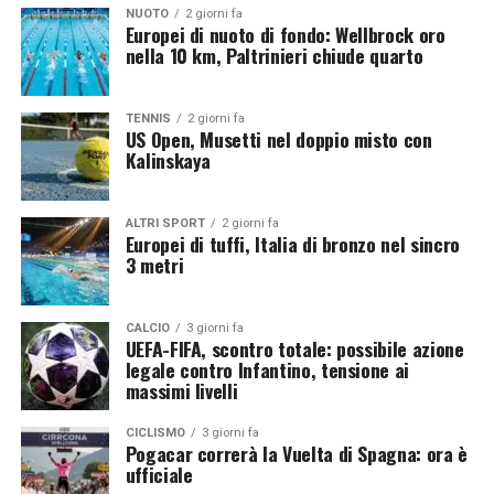
Sbertoli, Sani 1, Bottolo 10, Galassi n.e., Lavia 13,
NUOTO
2 giorni fa
Europei di nuoto di fondo: Wellbrock oro
Romanò 17, L. Porro, Sanguinetti 7, Russo n.e., Mati 11,
nella 10 km, Paltrinieri chiude quarto
Bovolenta 3.
All
. De Giorgi.
Cuba
: Masso 3, Cardenas 2, Garcia (L), Gomez, Gonzalez
TENNIS
2 giorni fa
US Open, Musetti nel doppio misto con
8, Diaz n.e., Arrechea (L) n.e., Simon 9, Lopez 11, Thiago
Kalinskaya
n.e., Yant 9, Thondike 3, Wilson 8.
All
. Cruz.
Il percorso azzurro da adesso in poi
ALTRI SPORT
2 giorni fa
Europei di tuffi, Italia di bronzo nel sincro
3 metri
Giovedì 30 luglio alle 09:00 ľ
Italia
, qualificatosi al
quarto posto, affronterà ai quarti gli
USA
quinti
classificati. In caso di vittoria gli azzurri affronteranno
CALCIO
3 giorni fa
UEFA-FIFA, scontro totale: possibile azione
in semifinale la vincente di
Giappone-Cina
e casomai il
legale contro Infantino, tensione ai
finale la vincente della semifinale tra le vincenti di
massimi livelli
Polonia-Ucraina
e
Slovenia-Turchia
.
CICLISMO
3 giorni fa
Pogacar correrà la Vuelta di Spagna: ora è
ufficiale