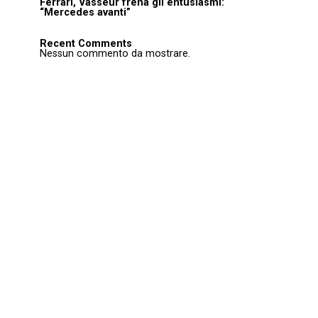
Ferrari, Vasseur frena gli entusiasmi:
“Mercedes avanti”
Recent Comments
Nessun commento da mostrare.