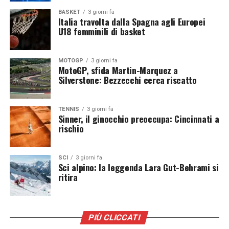
di favorire la crescita dei migliori prospetti italiani e
creare una filiera sempre più solida tra i vivai e le
BASKET
3 giorni fa
Italia travolta dalla Spagna agli Europei
Nazionali.
U18 femminili di basket
MOTOGP
3 giorni fa
MotoGP, sfida Martin-Marquez a
Silverstone: Bezzecchi cerca riscatto
TENNIS
3 giorni fa
Sinner, il ginocchio preoccupa: Cincinnati a
rischio
SCI
3 giorni fa
Sci alpino: la leggenda Lara Gut-Behrami si
ritira
PIÙ CLICCATI