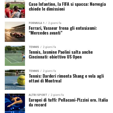
Caso Infantino, la FIFA si spacca: Norvegia
chiede le dimissioni
La nomina rientra nel progetto di rinnovamento della
Federazione, che punta a rafforzare il percorso di
crescita del calcio italiano partendo proprio dal vivaio.
FORMULA 1
2 giorni fa
Ferrari, Vasseur frena gli entusiasmi:
La scelta di Zola è stata fortemente sostenuta dai vertici
“Mercedes avanti”
federali, convinti che il suo carisma, la competenza
tecnica e l’attenzione dimostrata negli ultimi anni verso
la valorizzazione dei giovani possano rappresentare un
TENNIS
2 giorni fa
Tennis, Jasmine Paolini salta anche
valore aggiunto per tutto il movimento.
Cincinnati: obiettivo US Open
Zola: esperienza e competenza al servizio
degli azzurri
TENNIS
2 giorni fa
Tennis: Darderi rimonta Shang e vola agli
ottavi di Montreal
Per Gianfranco Zola si tratta di un ritorno in azzurro
con una veste diversa rispetto al passato da calciatore.
Dopo una brillante carriera e le successive esperienze da
ALTRI SPORT
2 giorni fa
Europei di tuffi: Pellacani-Pizzini oro. Italia
allenatore e dirigente, l’ex campione sarà chiamato a
da record
coordinare i progetti dedicati ai giovani, con l’obiettivo