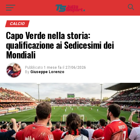
CALCIO
Capo Verde nella storia:
qualificazione ai Sedicesimi dei
Mondiali
Pubblicato
1 mese fa
il
27/06/2026
By
Giuseppe Lorenzo