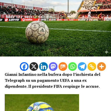
maturati negli altri incontri del girone.
A favorire la storica qualificazione di Capo Verde è stato
anche il pareggio tra Spagna e Uruguay, con la
clamorosa disattenzione del portiere Muslera che ha
compromesso le speranze della Celeste. Il risultato ha
consentito agli isolani di conservare il secondo posto
alle spalle della Spagna, centrando un obiettivo che fino
a poche settimane fa sembrava impossibile.
Ora arriva l’Argentina
Il sogno di Capo Verde è tutt’altro che finito. Il
Gianni Infantino nella bufera dopo l’inchiesta del
prossimo 4 luglio, a Miami, la sorprendente nazionale
Telegraph su un pagamento UEFA a una ex
africana affronterà l’
Argentina
, campione del mondo in
dipendente. Il presidente FIFA respinge le accuse.
carica, in una sfida che promette spettacolo e grandi
emozioni. Sulla carta i sudamericani partono con tutti i
favori del pronostico, ma la squadra di Bubista ha già
dimostrato di saper sorprendere chiunque. Dopo aver