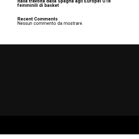
Italia travolta dalla Spagna agli Europei U18
femminili di basket
Recent Comments
Nessun commento da mostrare.