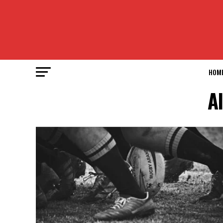
HOM
Al