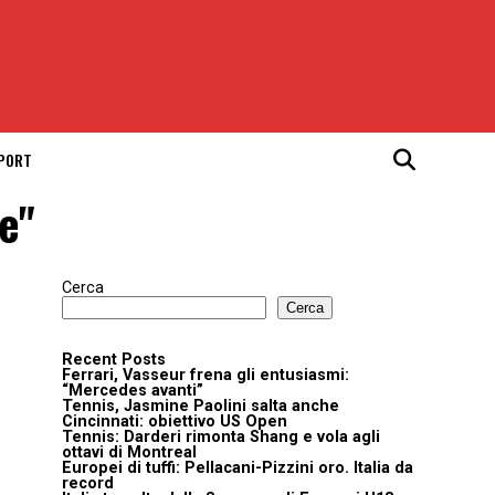
SPORT
se"
Cerca
Cerca
Recent Posts
Ferrari, Vasseur frena gli entusiasmi:
“Mercedes avanti”
Tennis, Jasmine Paolini salta anche
Cincinnati: obiettivo US Open
Tennis: Darderi rimonta Shang e vola agli
ottavi di Montreal
Europei di tuffi: Pellacani-Pizzini oro. Italia da
record