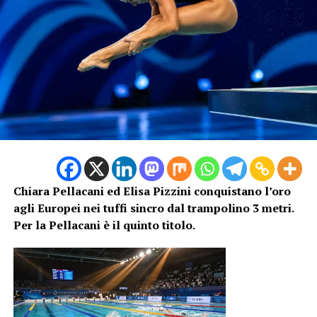
SUCCESSIVO
ATP Miami, Lorenzo Musetti carico alla vigilia del torneo
DA NON PERDERE
Paralimpiadi Milano-Cortina 2026, l’Italia chiude con 16
medaglie
Chiara Pellacani ed Elisa Pizzini conquistano l’oro
agli Europei nei tuffi sincro dal trampolino 3 metri.
Per la Pellacani è il quinto titolo.