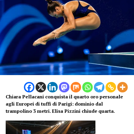
Per
Chiara Pellacani
il successo di Parigi rappresenta
un risultato speciale:
l’azzurra
raggiunge quota cinque
medaglie d’oro agli Europei, entrando sempre più nella
storia dei tuffi italiani. La romana, già protagonista nelle
competizioni internazionali con numerosi podi e titoli,
continua a migliorare il proprio palmarès
confermandosi una delle atlete più complete del
panorama mondiale. Negli anni Pellacani ha conquistato
importanti risultati sia nelle gare individuali sia nelle
prove sincronizzate, diventando un punto di
riferimento della Nazionale.
Chiara Pellacani conquista il quarto oro personale
agli Europei di tuffi di Parigi: dominio dal
trampolino 3 metri. Elisa Pizzini chiude quarta.