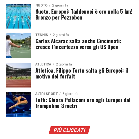
NUOTO
2 giorni fa
Italia ancora protagonista agli Europei di
Nuoto, Europei: Taddeucci è oro nella 5 km!
Bronzo per Pozzobon
tuffi
Il podio conquistato nel sincro dal trampolino 3 metri
TENNIS
2 giorni fa
Carlos Alcaraz salta anche Cincinnati:
rappresenta un’altra conferma della competitività della
cresce l’incertezza verso gli US Open
nazionale italiana di tuffi. La medaglia ottenuta da
Belotti e Santoro contribuisce ad arricchire il bilancio
azzurro nella rassegna continentale e certifica la qualità
ATLETICA
2 giorni fa
Atletica, Filippo Tortu salta gli Europei: il
di un gruppo capace di lottare stabilmente con le
motivo del forfait
migliori nazioni europee. La rimonta completata
nell’ultimo tuffo, culminata con il sorpasso ai danni
della Gran Bretagna per un margine così ridotto,
ALTRI SPORT
3 giorni fa
Tuffi: Chiara Pellacani oro agli Europei dal
resterà tra i momenti più emozionanti della
trampolino 3 metri
manifestazione e conferma il carattere e la solidità della
coppia italiana.
PIÙ CLICCATI