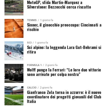
MotoGP, sfida Martin-Marquez a
Silverstone: Bezzecchi cerca riscatto
TENNIS
1 giorno fa
Sinner, il ginocchio preoccupa: Cincinnati a
rischio
SCI
1 giorno fa
Un altro podio per il movimento azzurro
Sci alpino: la leggenda Lara Gut-Behrami si
ritira
Il bronzo conquistato da Belotti e Santoro conferma
l’ottimo stato di salute del settore maschile dei tuffi
FORMULA 1
2 giorni fa
italiani. Matteo Santoro, ormai protagonista abituale
Wolff punge la Ferrari: “Le loro due vittorie
sono arrivate per colpa nostra”
nelle competizioni internazionali, aggiunge un’altra
medaglia al proprio palmarès, mentre Stefano Belotti
conferma la sua crescita ai massimi livelli. La coppia
CALCIO
2 giorni fa
azzurra si dimostra sempre più competitiva nelle gare
Gianfranco Zola torna in azzurro: è il nuovo
coordinatore dei progetti giovanili del Club
sincronizzate, offrendo segnali incoraggianti anche in
Italia
vista dei prossimi appuntamenti internazionali.