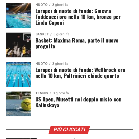
appuntamenti di atletica
NUOTO
3 giorni fa
Europei di nuoto di fondo: Ginevra
Gli Europei di Birmingham rappresenteranno un
Taddeucci oro nella 10 km, bronzo per
Linda Caponi
passaggio fondamentale della stagione internazionale.
Oltre alla caccia alle medaglie continentali, la rassegna
BASKET
3 giorni fa
offrirà indicazioni importanti sullo stato di forma dei
Basket: Maxima Roma, parte il nuovo
progetto
principali protagonisti in vista dei successivi impegni
internazionali. Con una squadra record di 132 convocati
e numerosi atleti accreditati per le posizioni di vertice,
NUOTO
3 giorni fa
l’Italia si presenta ai nastri di partenza con ambizioni
Europei di nuoto di fondo: Wellbrock oro
nella 10 km, Paltrinieri chiude quarto
elevate e la volontà di confermarsi tra le nazioni di
riferimento dell’atletica europea.
TENNIS
3 giorni fa
US Open, Musetti nel doppio misto con
Kalinskaya
PIÙ CLICCATI