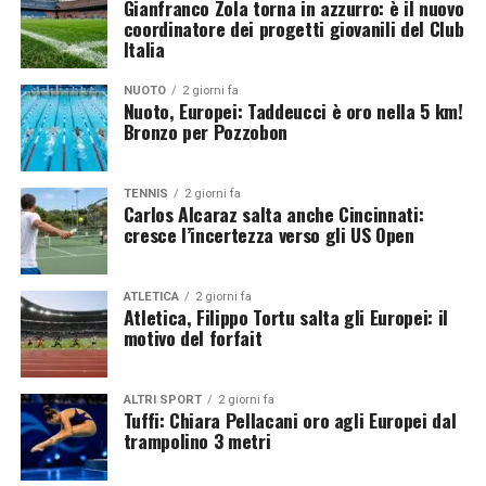
Gianfranco Zola torna in azzurro: è il nuovo
coordinatore dei progetti giovanili del Club
Italia
NUOTO
2 giorni fa
Una Nazionale costruita per puntare al
Nuoto, Europei: Taddeucci è oro nella 5 km!
Bronzo per Pozzobon
vertice
La spedizione italiana rappresenta uno dei gruppi più
TENNIS
2 giorni fa
Carlos Alcaraz salta anche Cincinnati:
completi del panorama europeo. La profondità della
cresce l’incertezza verso gli US Open
rosa permetterà all’Italia di essere competitiva in
numerose specialità, dalle gare di velocità ai concorsi,
ATLETICA
2 giorni fa
passando per il mezzofondo, la marcia e le staffette.
Atletica, Filippo Tortu salta gli Europei: il
L’elevato numero di convocati testimonia l’ottimo stato
motivo del forfait
di salute del movimento azzurro, capace di valorizzare
una nuova generazione di atleti senza perdere il
ALTRI SPORT
2 giorni fa
contributo dei campioni già affermati.
Tuffi: Chiara Pellacani oro agli Europei dal
trampolino 3 metri
Birmingham banco di prova verso i grandi