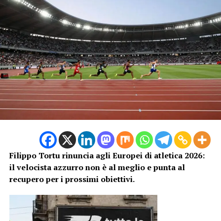
caratterizzata da un livello tecnico elevatissimo. La
vittoria è andata al portoghese
Pedro Pichardo
, autore
di una prestazione eccellente, davanti al giamaicano
Scott Jordan
e all’algerino
Mohammed Yasser Triki
.
Per Dallavalle si tratta comunque di un esordio
incoraggiante che rappresenta una base solida da cui
costruire il prosieguo della stagione.
Filippo Tortu rinuncia agli Europei di atletica 2026:
il velocista azzurro non è al meglio e punta al
recupero per i prossimi obiettivi.
Zaynab Dosso vola nei 100 metri:
secondo posto e ottime sensazioni