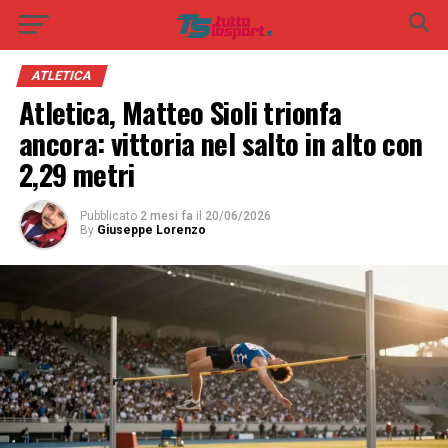
ATLETICA
Atletica, Matteo Sioli trionfa
ancora: vittoria nel salto in alto con
2,29 metri
Pubblicato
2 mesi fa
il
20/06/2026
By
Giuseppe Lorenzo