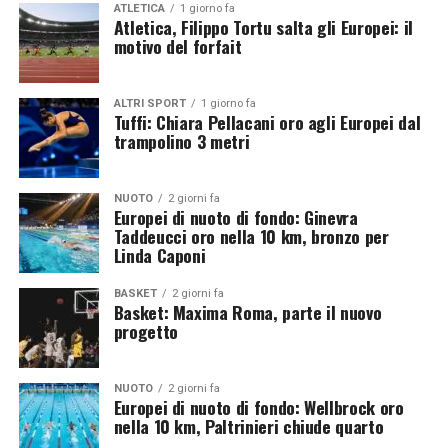
adeguate coperture bancarie.
ATLETICA
1 giorno fa
Atletica, Filippo Tortu salta gli Europei: il
motivo del forfait
Le prossime 48 ore saranno decisive
Il Monaco dispone ancora di un margine limitato per
ALTRI SPORT
1 giorno fa
Tuffi: Chiara Pellacani oro agli Europei dal
evitare il peggio. La società avrà infatti 48 ore per
trampolino 3 metri
presentare ulteriori garanzie finanziarie e dimostrare la
sostenibilità del progetto. In caso di ulteriore
bocciatura, il club rischierebbe di restare escluso dai
NUOTO
2 giorni fa
Europei di nuoto di fondo: Ginevra
campionati francesi, con conseguenze pesantissime
Taddeucci oro nella 10 km, bronzo per
anche sul futuro sportivo e societario.
Linda Caponi
BASKET
2 giorni fa
Basket: Maxima Roma, parte il nuovo
progetto
NUOTO
2 giorni fa
Europei di nuoto di fondo: Wellbrock oro
nella 10 km, Paltrinieri chiude quarto