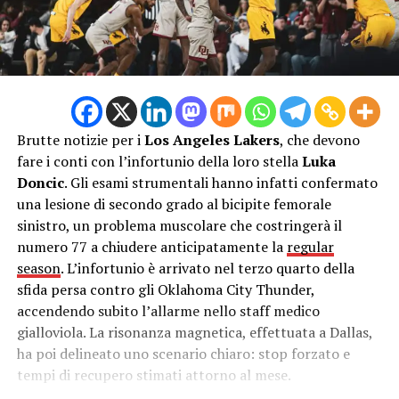
Brutte notizie per i
Los Angeles Lakers
, che devono
fare i conti con l’infortunio della loro stella
Luka
Doncic
. Gli esami strumentali hanno infatti confermato
una lesione di secondo grado al bicipite femorale
sinistro, un problema muscolare che costringerà il
numero 77 a chiudere anticipatamente la
regular
season
. L’infortunio è arrivato nel terzo quarto della
sfida persa contro gli
Oklahoma City Thunder
,
accendendo subito l’allarme nello staff medico
gialloviola. La risonanza magnetica, effettuata a Dallas,
ha poi delineato uno scenario chiaro: stop forzato e
tempi di recupero stimati attorno al mese.