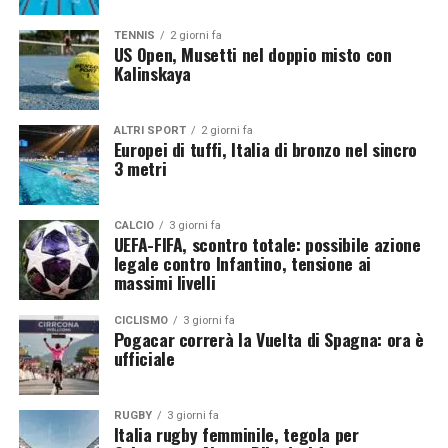
Foto di
Markus Spiske
su
Unsplash
TENNIS
2 giorni fa
US Open, Musetti nel doppio misto con
Kalinskaya
Mercato già in fermento: i big osservati
dai club europei
ALTRI SPORT
2 giorni fa
Europei di tuffi, Italia di bronzo nel sincro
L’incertezza sul futuro della società ha già acceso
3 metri
l’interesse di numerose squadre europee per i migliori
giocatori del roster. Tra i nomi più richiesti spicca
CALCIO
3 giorni fa
Daron ‘Fatts’ Russell
, protagonista di un’eccellente
UEFA-FIFA, scontro totale: possibile azione
stagione con quasi 20 punti di media in EuroCup. Sul
legale contro Infantino, tensione ai
massimi livelli
playmaker americano avrebbero messo gli occhi diversi
club di Eurolega, EuroCup e Basketball Champions
CICLISMO
3 giorni fa
League, pronti ad approfittare dell’eventuale
Pogacar correrà la Vuelta di Spagna: ora è
smantellamento della squadra.
ufficiale
Dubbi anche sulla partecipazione
RUGBY
3 giorni fa
all’EuroCup di basket
Italia rugby femminile, tegola per