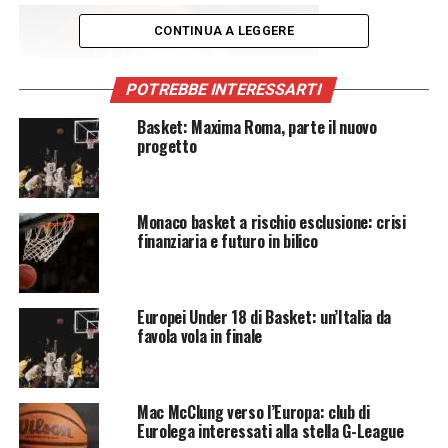
CONTINUA A LEGGERE
POTREBBE INTERESSARTI
Basket: Maxima Roma, parte il nuovo
progetto
Monaco basket a rischio esclusione: crisi
Foto di
Ben Hershey
su
Unsplash
finanziaria e futuro in bilico
Lakers, Doncic punta i playoff
Europei Under 18 di Basket: un’Italia da
La tempistica rappresenta il vero nodo della situazione.
favola vola in finale
Con i playoff pronti a partire il 18 aprile, il recupero di
Doncic resta una corsa contro il tempo. I Lakers hanno
già annunciato che il giocatore salterà le ultime cinque
Mac McClung verso l’Europa: club di
partite di regular season, ma non si sono sbilanciati
Eurolega interessati alla stella G-League
sulla sua disponibilità per il primo turno della post-