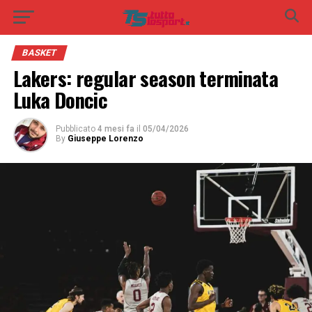
BASKET
Lakers: regular season terminata
Luka Doncic
Pubblicato
4 mesi fa
il
05/04/2026
By
Giuseppe Lorenzo