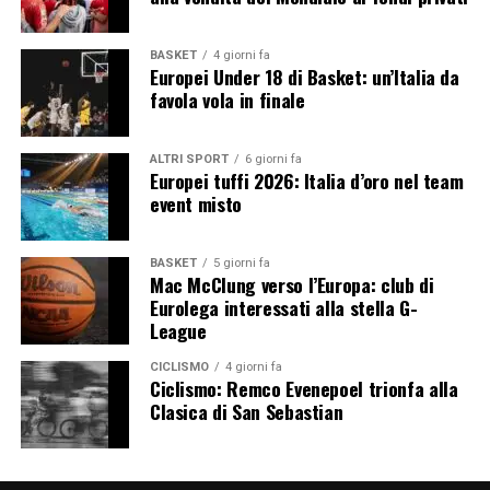
prossime ore saranno determinanti per capire se la
nuova proprietà riuscirà a salvare la società con un
BASKET
4 giorni fa
piano economico convincente oppure se il basket
Europei Under 18 di Basket: un’Italia da
favola vola in finale
europeo perderà una delle realtà più ambiziose degli
ultimi anni.
ALTRI SPORT
6 giorni fa
Europei tuffi 2026: Italia d’oro nel team
event misto
BASKET
5 giorni fa
Mac McClung verso l’Europa: club di
Eurolega interessati alla stella G-
League
CICLISMO
4 giorni fa
Ciclismo: Remco Evenepoel trionfa alla
Clasica di San Sebastian