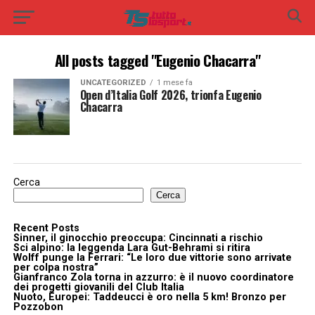
All posts tagged "Eugenio Chacarra"
UNCATEGORIZED
1 mese fa
Open d’Italia Golf 2026, trionfa Eugenio
Chacarra
Cerca
Cerca
Recent Posts
Sinner, il ginocchio preoccupa: Cincinnati a rischio
Sci alpino: la leggenda Lara Gut-Behrami si ritira
Wolff punge la Ferrari: “Le loro due vittorie sono arrivate
per colpa nostra”
Gianfranco Zola torna in azzurro: è il nuovo coordinatore
dei progetti giovanili del Club Italia
Nuoto, Europei: Taddeucci è oro nella 5 km! Bronzo per
Pozzobon