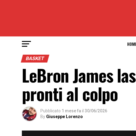
HOM
BASKET
LeBron James lasc
pronti al colpo
Pubblicato
1 mese fa
il
30/06/2026
By
Giuseppe Lorenzo