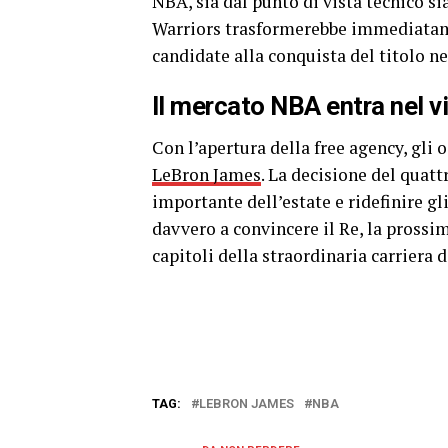
NBA, sia dal punto di vista tecnico s
Warriors trasformerebbe immediatamen
candidate alla conquista del titolo ne
Il mercato NBA entra nel v
Con l’apertura della free agency, gli 
LeBron James
. La decisione del qua
importante dell’estate e ridefinire gl
davvero a convincere il Re, la prossi
capitoli della straordinaria carriera di
TAG:
LEBRON JAMES
NBA