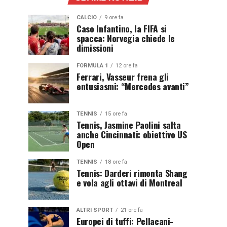
CALCIO
9 ore fa
Caso Infantino, la FIFA si
spacca: Norvegia chiede le
dimissioni
FORMULA 1
12 ore fa
Ferrari, Vasseur frena gli
entusiasmi: “Mercedes avanti”
TENNIS
15 ore fa
Tennis, Jasmine Paolini salta
anche Cincinnati: obiettivo US
Open
TENNIS
18 ore fa
Tennis: Darderi rimonta Shang
e vola agli ottavi di Montreal
ALTRI SPORT
21 ore fa
Europei di tuffi: Pellacani-