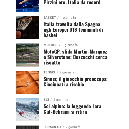
Pizzini oro. Italia da record
BASKET
1 giorno fa
Italia travolta dalla Spagna
agli Europei U18 femminili di
basket
MOTOGP
1 giorno fa
MotoGP, sfida Martin-Marquez
a Silverstone: Bezzecchi cerca
riscatto
TENNIS
2 giorni fa
Sinner, il ginocchio preoccupa:
Cincinnati a rischio
SCI
2 giorni fa
Sci alpino: la leggenda Lara
Gut-Behrami si ritira
FORMULA 1
2 giorni fa