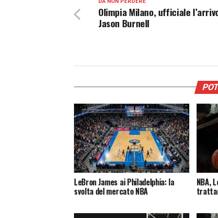
DA NON PERDERE
Olimpia Milano, ufficiale l’arriv
Jason Burnell
POT
LeBron James ai Philadelphia: la
NBA, L
svolta del mercato NBA
trattan