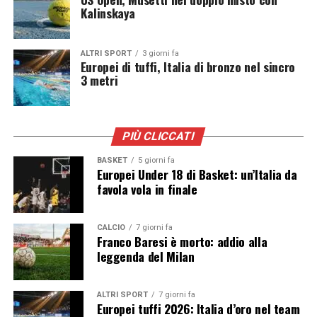
Kalinskaya
finito per compromettere gli obiettivi del progetto. Per
questo motivo la federazione internazionale ha scelto di
interrompere l’iter e rinunciare alla vendita della quota
ALTRI SPORT
3 giorni fa
Europei di tuffi, Italia di bronzo nel sincro
della nuova società commerciale.
3 metri
Fifa, una decisione che evita uno
scontro istituzionale
PIÙ CLICCATI
Il dietrofront contribuisce ad allentare la tensione con
BASKET
5 giorni fa
Europei Under 18 di Basket: un’Italia da
la UEFA e con le altre confederazioni, scongiurando il
favola vola in finale
rischio di un duro scontro istituzionale che avrebbe
potuto avere conseguenze anche sull’organizzazione
delle future competizioni internazionali. La vicenda
CALCIO
7 giorni fa
Franco Baresi è morto: addio alla
rappresenta uno dei momenti più delicati della
leggenda del Milan
presidenza Infantino, costretto a rinunciare a una delle
iniziative economiche più ambiziose degli ultimi anni.
Per il momento, il Mondiale resta completamente sotto
ALTRI SPORT
7 giorni fa
Europei tuffi 2026: Italia d’oro nel team
il controllo della FIFA, senza l’ingresso di capitali privati