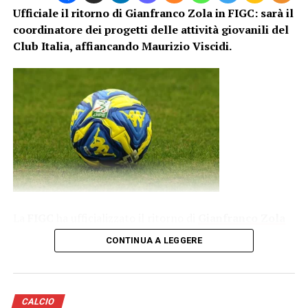
Ufficiale il ritorno di Gianfranco Zola in FIGC: sarà il
coordinatore dei progetti delle attività giovanili del
Club Italia, affiancando Maurizio Viscidi.
La
FIGC
ha ufficializzato il ritorno di
Gianfranco Zola
nel mondo azzurro. L’ex fantasista della Nazionale entra
CONTINUA A LEGGERE
a far parte del
Club Italia
con il ruolo di coordinatore
dei progetti delle attività giovanili, assumendo un
incarico strategico nello sviluppo dei giovani talenti del
calcio italiano.
CALCIO