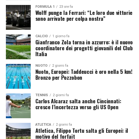
settimane saranno decisive per capire se le parti
sviluppo del calcio globale
. Secondo il piano iniziale, la
FORMULA 1
23 ore fa
riusciranno a ricucire il rapporto oppure se il confronto
nuova struttura avrebbe potuto generare miliardi di
Wolff punge la Ferrari: “Le loro due vittorie
sfocerà in un vero e proprio contenzioso legale, con
sono arrivate per colpa nostra”
dollari da redistribuire alle 211 federazioni affiliate alla
possibili conseguenze sul futuro assetto del calcio
FIFA attraverso programmi di finanziamento e sviluppo.
internazionale.
Tuttavia, il progetto ha suscitato fin da subito forti
CALCIO
1 giorno fa
perplessità.
Gianfranco Zola torna in azzurro: è il nuovo
coordinatore dei progetti giovanili del Club
La protesta della UEFA e delle
Italia
federazioni
NUOTO
2 giorni fa
Nuoto, Europei: Taddeucci è oro nella 5 km!
Bronzo per Pozzobon
A guidare l’opposizione è stata la
UEFA
, che ha definito
inaccettabile l’ipotesi di affidare parte del valore
commerciale del Mondiale a investitori esterni.
TENNIS
2 giorni fa
Carlos Alcaraz salta anche Cincinnati:
L’organismo europeo aveva sottolineato come il calcio
cresce l’incertezza verso gli US Open
non possa essere trattato come un semplice asset
finanziario, invitando la FIFA a rivedere
immediatamente la propria posizione. Le critiche non
ATLETICA
2 giorni fa
Atletica, Filippo Tortu salta gli Europei: il
sono arrivate soltanto dall’Europa. Anche altre
motivo del forfait
confederazioni e diversi dirigenti interni alla FIFA hanno