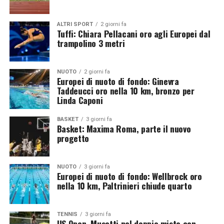
espresso dubbi sul progetto, ritenuto potenzialmente
dannoso per l’autonomia e la governance del calcio
ALTRI SPORT
2 giorni fa
Tuffi: Chiara Pellacani oro agli Europei dal
mondiale.
trampolino 3 metri
NUOTO
2 giorni fa
Europei di nuoto di fondo: Ginevra
Taddeucci oro nella 10 km, bronzo per
Linda Caponi
BASKET
3 giorni fa
Basket: Maxima Roma, parte il nuovo
progetto
Infantino cambia strategia
NUOTO
3 giorni fa
Di fronte alle crescenti contestazioni, Gianni Infantino
Europei di nuoto di fondo: Wellbrock oro
nella 10 km, Paltrinieri chiude quarto
ha deciso di fare un passo indietro. Il presidente della
FIFA ha spiegato che, nonostante l’iniziativa fosse nata
con l’intenzione di rafforzare il sostegno economico alle
TENNIS
3 giorni fa
federazioni, le profonde divisioni emerse avrebbero
US Open, Musetti nel doppio misto con