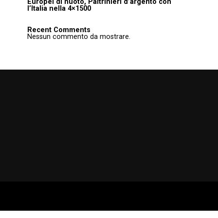
Europei di nuoto, Paltrinieri d’argento con
l’Italia nella 4×1500
Recent Comments
Nessun commento da mostrare.