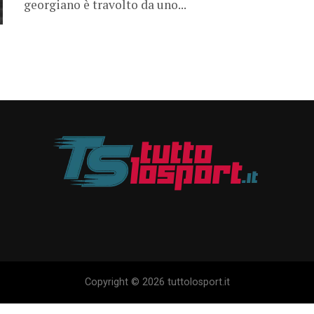
georgiano è travolto da uno...
Copyright © 2026 tuttolosport.it