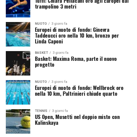
Tuffi: Chiara Pellacani oro agli Europei dal
trampolino 3 metri
sincronizzate, offrendo segnali incoraggianti anche in
vista dei prossimi appuntamenti internazionali.
NUOTO
3 giorni fa
Italia ancora protagonista agli Europei di
Europei di nuoto di fondo: Ginevra
Taddeucci oro nella 10 km, bronzo per
tuffi
Linda Caponi
Il podio conquistato nel sincro dal trampolino 3 metri
BASKET
3 giorni fa
Basket: Maxima Roma, parte il nuovo
rappresenta un’altra conferma della competitività della
progetto
nazionale italiana di tuffi. La medaglia ottenuta da
Belotti e Santoro contribuisce ad arricchire il bilancio
azzurro nella rassegna continentale e certifica la qualità
NUOTO
3 giorni fa
Europei di nuoto di fondo: Wellbrock oro
di un gruppo capace di lottare stabilmente con le
nella 10 km, Paltrinieri chiude quarto
migliori nazioni europee. La rimonta completata
nell’ultimo tuffo, culminata con il sorpasso ai danni
della Gran Bretagna per un margine così ridotto,
TENNIS
3 giorni fa
US Open, Musetti nel doppio misto con
resterà tra i momenti più emozionanti della
Kalinskaya
manifestazione e conferma il carattere e la solidità della
coppia italiana.