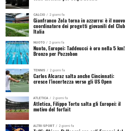
gara.
CALCIO
2 giorni fa
Gianfranco Zola torna in azzurro: è il nuovo
coordinatore dei progetti giovanili del Club
Italia
NUOTO
2 giorni fa
Nuoto, Europei: Taddeucci è oro nella 5 km!
Bronzo per Pozzobon
TENNIS
2 giorni fa
Un altro podio per il movimento azzurro
Carlos Alcaraz salta anche Cincinnati:
cresce l’incertezza verso gli US Open
Il bronzo conquistato da Belotti e Santoro conferma
l’ottimo stato di salute del settore maschile dei tuffi
ATLETICA
2 giorni fa
italiani. Matteo Santoro, ormai protagonista abituale
Atletica, Filippo Tortu salta gli Europei: il
motivo del forfait
nelle competizioni internazionali, aggiunge un’altra
medaglia al proprio palmarès, mentre Stefano Belotti
conferma la sua crescita ai massimi livelli. La coppia
ALTRI SPORT
2 giorni fa
azzurra si dimostra sempre più competitiva nelle gare