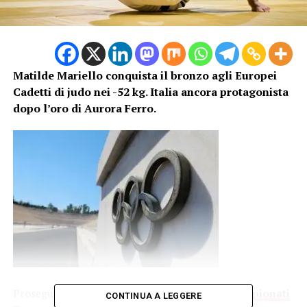
Matilde Mariello conquista il bronzo agli Europei
Cadetti di judo nei -52 kg. Italia ancora protagonista
dopo l’oro di Aurora Ferro.
Prosegue il momento positivo dell’
Italia
ai
Campionati
CONTINUA A LEGGERE