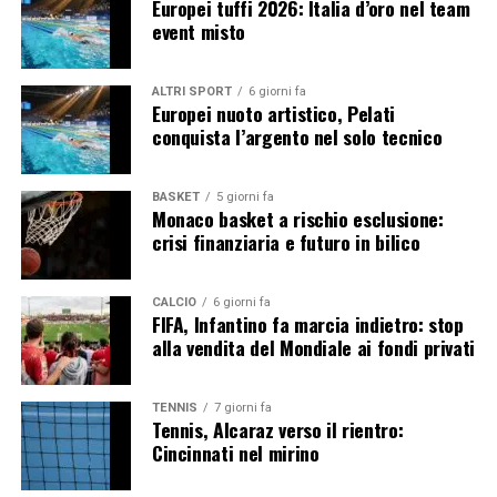
Europei tuffi 2026: Italia d’oro nel team
campionato mondiale. Il vantaggio in classifica sul
event misto
primo inseguitore continua ad aumentare e la gestione
della stagione appare sempre più sotto controllo. A
cinque appuntamenti dal termine del campionato, il
ALTRI SPORT
6 giorni fa
Europei nuoto artistico, Pelati
pilota Ducati dispone ora di un margine estremamente
conquista l’argento nel solo tecnico
rassicurante che gli consente di guardare al futuro con
grande fiducia. Oltre alla corsa verso il titolo, resta vivo
anche l’obiettivo più ambizioso: completare una
BASKET
5 giorni fa
Monaco basket a rischio esclusione:
stagione perfetta senza sconfitte.
crisi finanziaria e futuro in bilico
CALCIO
6 giorni fa
FIFA, Infantino fa marcia indietro: stop
alla vendita del Mondiale ai fondi privati
TENNIS
7 giorni fa
Tennis, Alcaraz verso il rientro:
Cincinnati nel mirino