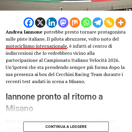
Andrea Iannone
potrebbe presto tornare protagonista
sulle piste italiane. Il pilota abruzzese, volto noto del
motociclismo internazionale
, è infatti al centro di
indiscrezioni che lo vedrebbero vicino alla
partecipazione al Campionato Italiano Velocità 2026.
Un’ipotesi che sta prendendo sempre più forma dopo la
sua presenza ai box del Cecchini Racing Team durante i
recenti test andati in scena a Misano.
Iannone pronto al ritorno a
Misano
Proprio il circuito romagnolo sarà teatro del primo
CONTINUA A LEGGERE
appuntamento stagionale del CIV, in programma nel