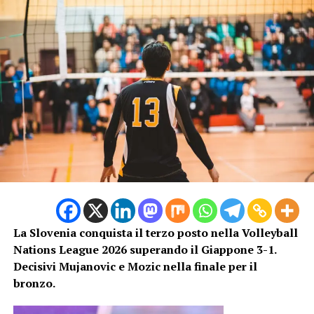
staff tecnico, che ha ottenuto indicazioni importanti in
vista dei prossimi impegni della manifestazione.
Foto di
Çağlar Oskay
su
Unsplash
Italia dominante contro la Bulgaria
La Slovenia conquista il terzo posto nella Volleyball
Nations League 2026 superando il Giappone 3-1.
Sul parquet, le azzurre hanno mantenuto il controllo
Decisivi Mujanovic e Mozic nella finale per il
della gara sin dalle prime battute. La superiorità tecnica
bronzo.
e l’efficacia nei fondamentali hanno permesso di gestire
l’incontro senza particolari difficoltà, limitando le