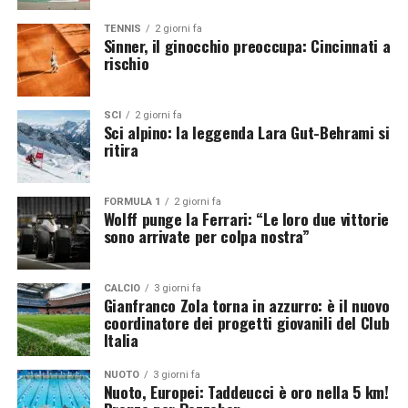
Cuba
: Masso 3, Cardenas 2, Garcia (L), Gomez, Gonzalez
TENNIS
2 giorni fa
Sinner, il ginocchio preoccupa: Cincinnati a
8, Diaz n.e., Arrechea (L) n.e., Simon 9, Lopez 11, Thiago
rischio
n.e., Yant 9, Thondike 3, Wilson 8.
All
. Cruz.
Il percorso azzurro da adesso in poi
SCI
2 giorni fa
Sci alpino: la leggenda Lara Gut-Behrami si
ritira
Giovedì 30 luglio alle 09:00 ľ
Italia
, qualificatosi al
quarto posto, affronterà ai quarti gli
USA
quinti
classificati. In caso di vittoria gli azzurri affronteranno
FORMULA 1
2 giorni fa
Wolff punge la Ferrari: “Le loro due vittorie
in semifinale la vincente di
Giappone-Cina
e casomai il
sono arrivate per colpa nostra”
finale la vincente della semifinale tra le vincenti di
Polonia-Ucraina
e
Slovenia-Turchia
.
CALCIO
3 giorni fa
Gianfranco Zola torna in azzurro: è il nuovo
coordinatore dei progetti giovanili del Club
Italia
NUOTO
3 giorni fa
Nuoto, Europei: Taddeucci è oro nella 5 km!